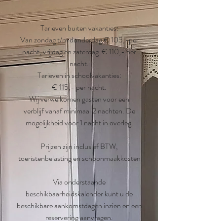
Tarieven buiten vakanties:
Van zondag t/m donderdag € 105,-per
nacht, vrijdag en zaterdag € 110,- per
nacht.
Tarieven in schoolvakanties:
€ 115,- per nacht.
​Wij verwelkomen gasten voor een
verblijf
vanaf minimaal 2 nachten. De
mogelijkheid voor 1 nacht in overleg.
Prijzen zijn inclusief BTW,
toeristenbelasting en schoonmaakkosten
Via onderstaande
beschikbaarheidskalender kunt u de
beschikbare aankomstdagen inzien en een
reservering aanvragen.